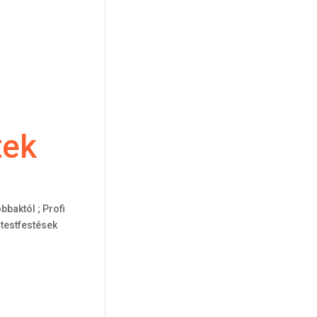
tek
bbaktól ; Profi
 testfestések