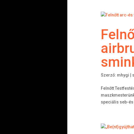
Felnő
airbr
smink
Szerző:
mhygi
|
Felnőtt Testfesté
maszkmesterünk t
speciális seb-és 