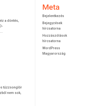
Meta
Bejelentkezés
éz a döntés,
Bejegyzések
O-
hírcsatorna
..
Hozzászólások
hírcsatorna
WordPress
Magyarország
os tűzzsonglőr
űzből nem sok,