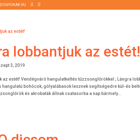
DOGFIOKAK.HU
a lobbantjuk az estét
szept 3, 2019
k az estét! Vendégváró hangulatkeltés tűzzsonglőrökkel ; Lángra lob
s hangulatú bohócok, gólyalábasok lesznek segítségedre kül-és belt
songlőrök és akrobaták állnak csatasorba a nap bármely...
 O dicsom