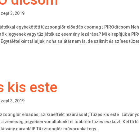
szept 3, 2019
játékkal egybekötött tűzzsonglőr előadás csomag ; PIROdicsom Neh
ök legyenek vagy tűzijáték az esemény lezárása? Mi elrepítjük a PIR
tálételként tálaljuk, noha salátát nem is, de szikrát és színes tüzet.
 kis este
szept 3, 2019
űzzsonglőr előadás, szikraeffekt lezárással ; Tüzes kis este Látvány
a zeneiség jegyében vonultatunk fel többféle tüzes eszközt. Két fő t
átvány garantált! Tűzzsonglőr műsorunkat egy...