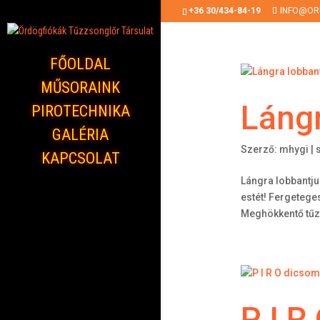
+36 30/434-84-19
INFO@OR
FŐOLDAL
MŰSORAINK
Lángr
PIROTECHNIKA
GALÉRIA
Szerző:
mhygi
|
KAPCSOLAT
Lángra lobbantju
estét! Fergetege
Meghökkentő tűzz
P I R