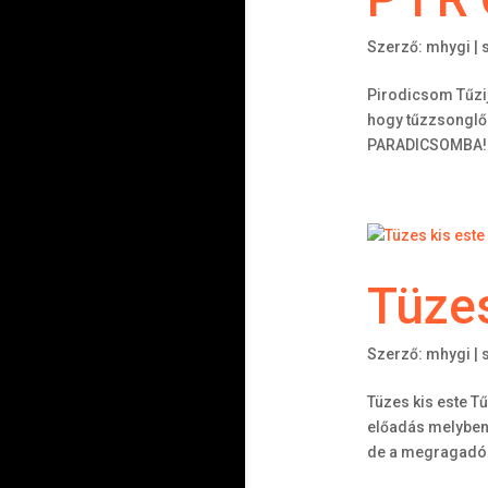
Szerző:
mhygi
|
Pirodicsom Tűzi
hogy tűzzsonglőr
PARADICSOMBA! Egy
Tüzes
Szerző:
mhygi
|
Tüzes kis este T
előadás melyben 
de a megragadó l