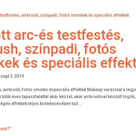
tt arc-és testfestés,
ush, színpadi, fotós
ek és speciális effek
szept 3, 2019
s, airbrush, fotós sminks éspeciális effektek Makeup varázslat a legjo
öbb éves tapasztalattal akár kézzel, akár airbrushsal készült logók,
égés effektek teljes kivitelezésében tud...