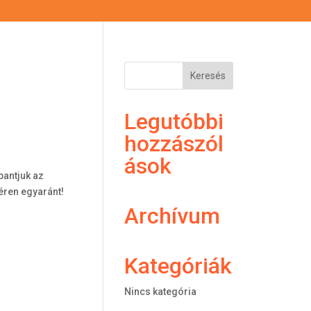
!
Legutóbbi
hozzászól
ások
bantjuk az
éren egyaránt!
Archívum
Kategóriák
Nincs kategória