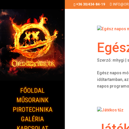
+36 30/434-84-19
INFO@OR
Egés
Szerző:
mhygi
|
Egész napos móka
időtartamban, az
napos programokn
FŐOLDAL
MŰSORAINK
PIROTECHNIKA
GALÉRIA
Játék
KAPCSOLAT