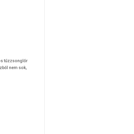
os tűzzsonglőr
űzből nem sok,