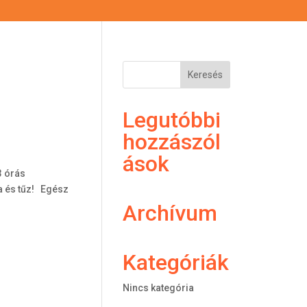
Legutóbbi
hozzászól
ások
3 órás
a és tűz! Egész
Archívum
Kategóriák
Nincs kategória