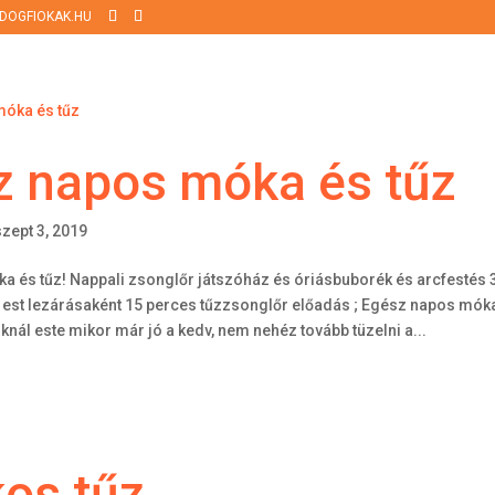
DOGFIOKAK.HU
z napos móka és tűz
szept 3, 2019
 és tűz! Nappali zsonglőr játszóház és óriásbuborék és arcfestés 
 est lezárásaként 15 perces tűzzsonglőr előadás ; Egész napos mók
ál este mikor már jó a kedv, nem nehéz tovább tüzelni a...
os tűz