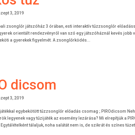
szept 3, 2019
ali zsonglőr játszóház 3 órában, esti interaktív tűzzsonglőr előadáss
yerek orientált rendezvényről van szó egy játszóháznál kevés jobb v
eköti a gyerekek figyelmét. A zsonglőrködés...
 O dicsom
szept 3, 2019
játékkal egybekötött tűzzsonglőr előadás csomag ; PIROdicsom Neh
ök legyenek vagy tűzijáték az esemény lezárása? Mi elrepítjük a PIR
tálételként tálaljuk, noha salátát nem is, de szikrát és színes tüzet.