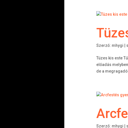
Tüzes
Szerző:
mhygi
|
Tüzes kis este T
előadás melyben 
de a megragadó l
Arcf
Szerző:
mhygi
|