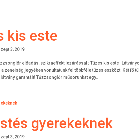
 kis este
szept 3, 2019
űzzsonglőr előadás, szikraeffekt lezárással ; Tüzes kis este Látvány
a zeneiség jegyében vonultatunk fel többféle tüzes eszközt. Két fő t
átvány garantált! Tűzzsonglőr műsorunkat egy...
estés gyerekeknek
szept 3, 2019