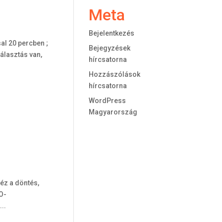
Meta
Bejelentkezés
al 20 percben ;
Bejegyzések
álasztás van,
hírcsatorna
Hozzászólások
hírcsatorna
WordPress
Magyarország
éz a döntés,
O-
..