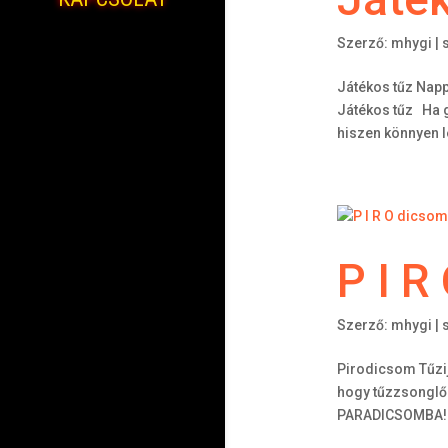
Szerző:
mhygi
|
Játékos tűz Napp
Játékos tűz Ha g
hiszen könnyen l
P I R
Szerző:
mhygi
|
Pirodicsom Tűzi
hogy tűzzsonglőr
PARADICSOMBA! Egy