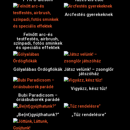
Arcfestés gyerekeknek
Felnőtt arc-és
testfestés, airbrush,
színpadi, fotós sminkek
és speciális effektek
Gólyalábas Ördögfiókák
Játsz velünk! – zsonglőr
játszóház
Vigyázz, kész tűz!
Bubi Paradicsom –
óriásbuborék parádé
„Be(nt)gyújthatunk?”
„Tűz rendelésre”