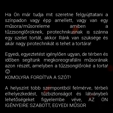
Ha Ön már tudja mit szeretne felgyújttatani a
színpadon vagy épp amellett, vagy van egy
műsora/műsoreleme amiben a
tűzzsonglőröknek, pirotechnikusnak is szánna
egy szelet tortát, akkor Ránk van szüksége és
akár nagy pirotechnikát is tehet a tortára!
Egyedi, egyeztetést igénylően ugyan, de térben és
időben segítünk megkoreografálni műsorának
azon részét, amelyben a tűzzsonglőröké a torta!
🙂
KOMOLYRA FORDÍTVA A SZÓT!
A helyszínt több szempontból felmérve, térbeli
elhelyezkedést, tűzbiztonságot és látványbeli
lehetőségeket figyelembe véve, AZ ÖN
IGÉNYEIRE SZABOTT, EGYEDI MŰSOR