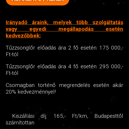
Irányadó áraink, melyek több szolgáltatás
vagy egyedi megállapodás esetén
kedvezőbbek:
Tűzzsonglőr előadás ára 2 fő esetén: 175 000,-
Ft-tól
Tűzzsonglőr előadás ára 4 fő esetén: 295 000,-
Ft-tól
Csomagban történő megrendelés esetén akár
20% kedvezménnyel!
Kiszállási díj: 165,- Ft/km, Budapesttől
számítottan