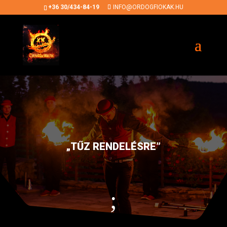
+36 30/434-84-19
INFO@ORDOGFIOKAK.HU
„TŰZ RENDELÉSRE”
;