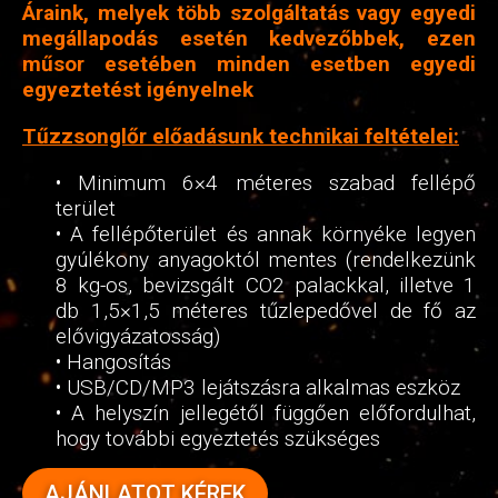
Áraink, melyek több szolgáltatás vagy egyedi
megállapodás esetén kedvezőbbek, ezen
műsor esetében minden esetben egyedi
egyeztetést igényelnek
Tűzzsonglőr előadásunk technikai feltételei:
• Minimum 6×4 méteres szabad fellépő
terület
• A fellépőterület és annak környéke legyen
gyúlékony anyagoktól mentes (rendelkezünk
8 kg-os, bevizsgált CO2 palackkal, illetve 1
db 1,5×1,5 méteres tűzlepedővel de fő az
elővigyázatosság)
• Hangosítás
• USB/CD/MP3 lejátszásra alkalmas eszköz
• A helyszín jellegétől függően előfordulhat,
hogy további egyeztetés szükséges
AJÁNLATOT KÉREK