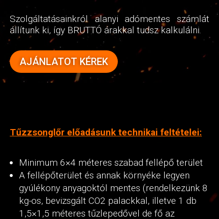
Szolgáltatásainkról alanyi adómentes számlát
állítunk ki, így BRUTTÓ árakkal tudsz kalkulálni.
AJÁNLATOT KÉREK
Tűzzsonglőr előadásunk technikai feltételei:
Minimum 6×4 méteres szabad fellépő terület
A fellépőterület és annak környéke legyen
gyúlékony anyagoktól mentes (rendelkezünk 8
kg-os, bevizsgált CO2 palackkal, illetve 1 db
1,5×1,5 méteres tűzlepedővel de fő az