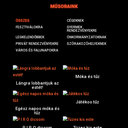
MŰSORAINK
ÖSSZES
CÉGEKNEK
FESZTIVÁLOKRA
GYERMEK
RENDEZVÉNYEKRE
LEGKELENDŐBBEK
ÖNKORMÁNYZATOKNAK
PRIVÁT RENDEZVÉNYEKRE
SZÓRAKOZÓHELYEKNEK
VÁROS ÉS FALUNAPOKRA
Móka és tűz
Lángra lobbantjuk az
estét!
Játékos tűz
Egész napos móka és
tűz
P I R O dicsom
Tüzes kis este